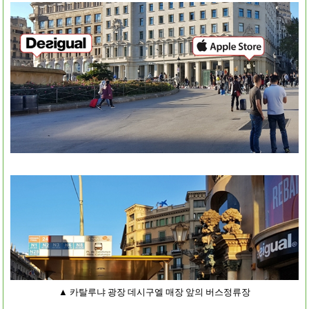
▲ 카탈루냐 광장 데시구엘 매장 앞의 버스정류장