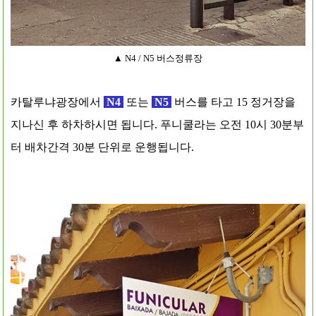
▲ N4 / N5 버스정류장
카탈루냐광장에서
N4
또는
N5
버스를 타고 15 정거장을
지나신 후 하차하시면 됩니다. 푸니쿨라는
오전 10시 30분부
터 배차간격 30분 단위로 운행됩니다.