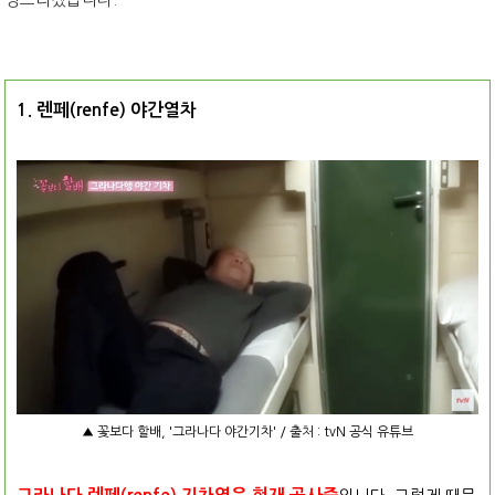
1. 렌페(renfe) 야간열차
▲ 꽃보다 할배, '그라나다 야간기차' / 출처 : tvN 공식 유튜브