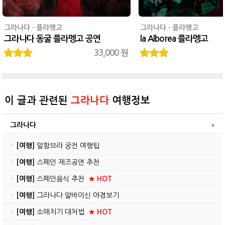
그라나다 · 플라멩고
그라나다 · 플라멩고
그라나다 동굴 플라멩고 공연
la Alborea 플라멩고
33,000 원
이 글과 관련된
그라나다
여행정보
그라나다
·
[여행]
알함브라 궁전 여행팁
·
[여행]
스페인 재즈공연 추천
·
[여행]
스페인음식 추천
★ HOT
·
[여행]
그라나다 알바이신 야경보기
·
[여행]
소매치기 대처법
★ HOT