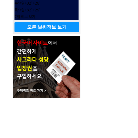
수요일
+
32°
+
28°
목요일
+
32°
+
29°
7일 예보 보기
모든 날씨정보 보기