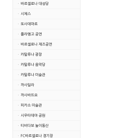
· 바르셀로나 대성당
· 시체스
· 또사데마르
· 플라멩고 공연
· 바르셀로나 재즈공연
· 카탈루냐 광장
· 카탈루냐 음악당
· 카탈루냐 미술관
· 까사밀라
· 까사바뜨요
· 피카소 미술관
· 시우타데야 공원
· 티비다보 놀이동산
· FC바르셀로나 경기장