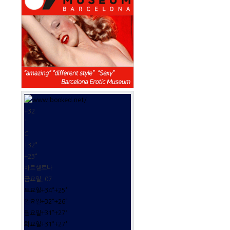
+
32
°
C
+
32°
+
23°
바르셀로나
금요일, 07
토요일
+
34°
+
25°
일요일
+
32°
+
26°
월요일
+
31°
+
27°
화요일
+
31°
+
27°