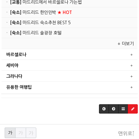
·
[교통]
마드리드에서 바르셀로나 가는법
·
[숙소]
마드리드 한인민박
★ HOT
·
[숙소]
마드리드 숙소추천 BEST 5
·
[숙소]
마드리드 솔광장 호텔
+ 더보기
바르셀로나
세비야
그라나다
유용한 여행팁
가
가
가
맨위로↑