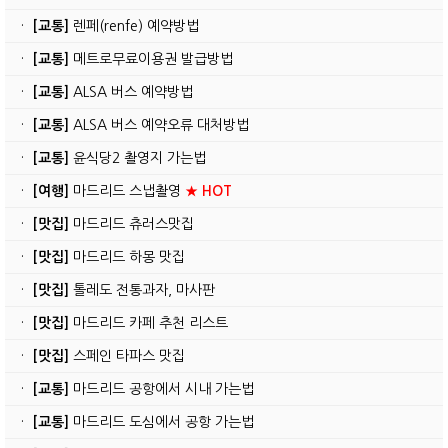
·
[교통]
렌페(renfe) 예약방법
·
[교통]
메트로무료이용권 발급방법
·
[교통]
ALSA 버스 예약방법
·
[교통]
ALSA 버스 예약오류 대처방법
·
[교통]
윤식당2 촬영지 가는법
·
[여행]
마드리드 스냅촬영
★ HOT
·
[맛집]
마드리드 츄러스맛집
·
[맛집]
마드리드 하몽 맛집
·
[맛집]
톨레도 전통과자, 마사판
·
[맛집]
마드리드 카페 추천 리스트
·
[맛집]
스페인 타파스 맛집
·
[교통]
마드리드 공항에서 시내 가는법
·
[교통]
마드리드 도심에서 공항 가는법