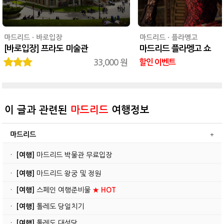
마드리드 · 바로입장
마드리드 · 플라멩고
[바로입장] 프라도 미술관
마드리드 플라멩고 쇼
33,000 원
할인 이벤트
이 글과 관련된
마드리드
여행정보
마드리드
·
[여행]
마드리드 박물관 무료입장
·
[여행]
마드리드 왕궁 및 정원
·
[여행]
스페인 여행준비물
★ HOT
·
[여행]
톨레도 당일치기
·
[여행]
톨레도 대성당