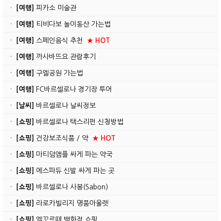
·
[여행]
피카소 미술관
·
[여행]
티비다보 놀이동산 가는법
·
[여행]
스페인음식 추천
★ HOT
·
[여행]
까사바뜨요 관람후기
·
[여행]
구엘공원 가는법
·
[여행]
FC바르셀로나 경기장 투어
·
[날씨]
바르셀로나 날씨정보
·
[쇼핑]
바르셀로나 택스리펀 신청방법
·
[쇼핑]
건강보조식품 / 약
★ HOT
·
[쇼핑]
마티덤앰플 싸게 파는 약국
·
[쇼핑]
에스파듀 신발 싸게 파는 곳
·
[쇼핑]
바르셀로나 사봉(Sabon)
·
[쇼핑]
라로카빌리지 명품아울렛
·
[쇼핑]
엘꼬르떼 백화점 쇼핑