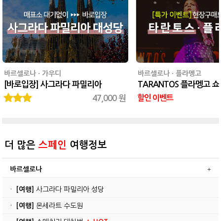
바르셀로나 · 가우디
바르셀로나 · 플라멩고
[바로입장] 사그라다 파밀리아
TARANTOS 플라멩고 쇼
47,000 원
할인 이벤트
더 많은
스페인
여행정보
바르셀로나
·
[여행]
사그라다 파밀리아 성당
·
[여행]
몬세라트 수도원