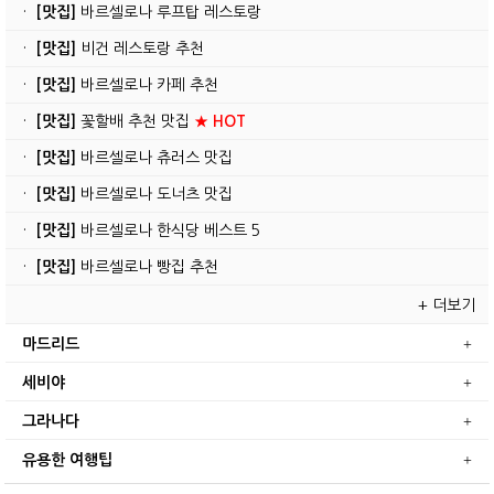
·
[맛집]
바르셀로나 루프탑 레스토랑
·
[맛집]
비건 레스토랑 추천
·
[맛집]
바르셀로나 카페 추천
·
[맛집]
꽃할배 추천 맛집
★ HOT
·
[맛집]
바르셀로나 츄러스 맛집
·
[맛집]
바르셀로나 도너츠 맛집
·
[맛집]
바르셀로나 한식당 베스트 5
·
[맛집]
바르셀로나 빵집 추천
+ 더보기
마드리드
세비야
그라나다
유용한 여행팁