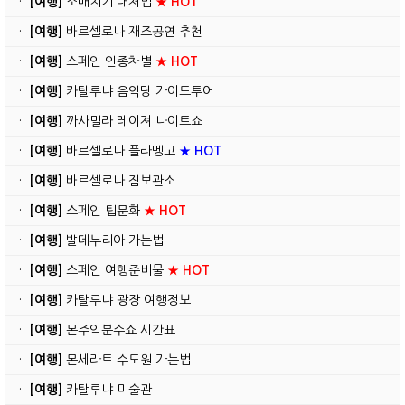
·
[여행]
소매치기 대처법
★ HOT
·
[여행]
바르셀로나 재즈공연 추천
·
[여행]
스페인 인종차별
★ HOT
·
[여행]
카탈루냐 음악당 가이드투어
·
[여행]
까사밀라 레이져 나이트쇼
·
[여행]
바르셀로나 플라멩고
★ HOT
·
[여행]
바르셀로나 짐보관소
·
[여행]
스페인 팁문화
★ HOT
·
[여행]
발데누리아 가는법
·
[여행]
스페인 여행준비물
★ HOT
·
[여행]
카탈루냐 광장 여행정보
·
[여행]
몬주익분수쇼 시간표
·
[여행]
몬세라트 수도원 가는법
·
[여행]
카탈루냐 미술관