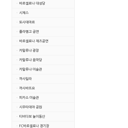
· 바르셀로나 대성당
· 시체스
· 또사데마르
· 플라멩고 공연
· 바르셀로나 재즈공연
· 카탈루냐 광장
· 카탈루냐 음악당
· 카탈루냐 미술관
· 까사밀라
· 까사바뜨요
· 피카소 미술관
· 시우타데야 공원
· 티비다보 놀이동산
· FC바르셀로나 경기장