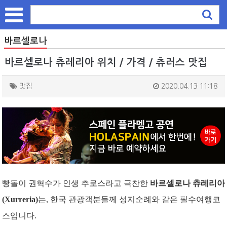
바르셀로나
바르셀로나 츄레리아 위치 / 가격 / 츄러스 맛집
맛집
2020.04.13 11:18
빵돌이 권혁수가 인생 추로스라고 극찬한
바르셀로나 츄레리아
(Xurreria)
는, 한국 관광객분들께 성지순례와 같은 필수여행코
스입니다.