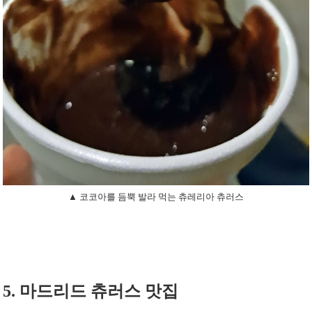
▲ 코코아를 듬뿍 발라 먹는 츄레리아 츄러스
5. 마드리드 츄러스 맛집