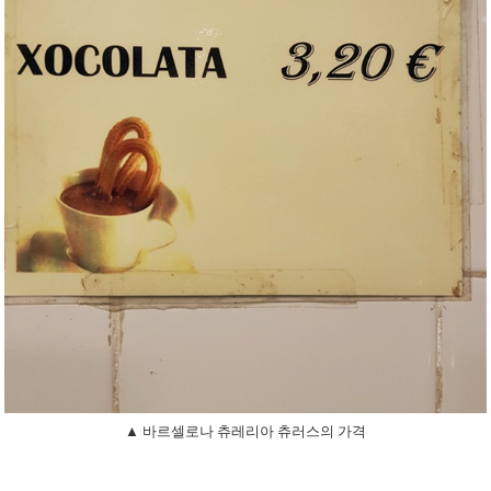
▲ 바르셀로나 츄레리아 츄러스의 가격