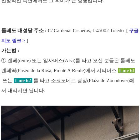
신앙적인 측면에서도 그 의미가 큰 성당입니다.
톨레도 대성당 주소 :
C/ Cardenal Cisneros, 1 45002 Toledo
[
구글
지도 링크 >
]
가는법 :
① 렌페(renfe) 또는 알사버스(Alsa)를 타고 오신 분들은 톨레도
렌페역(Paseo de la Rosa, Frente A Renfe)에서 시티버스
Line 61
또는
Line 62
를 타고 소코도베르 광장(Plaza de Zocodover
)에
서 내리시면 됩니다.