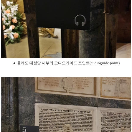
▲ 톨레도 대성당 내부의 오디오가이드 포인트(audioguide point)