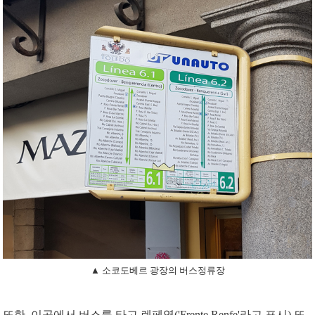
▲ 소코도베르 광장의 버스정류장
또한, 이곳에서 버스를 타고 렌페역('Frente Renfe'라고 표시) 또