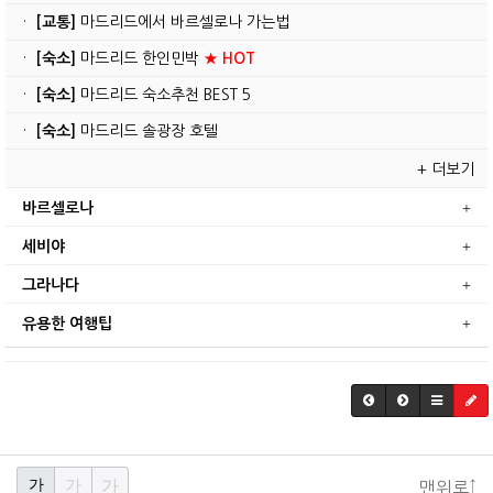
·
[교통]
마드리드에서 바르셀로나 가는법
·
[숙소]
마드리드 한인민박
★ HOT
·
[숙소]
마드리드 숙소추천 BEST 5
·
[숙소]
마드리드 솔광장 호텔
+ 더보기
바르셀로나
세비야
그라나다
유용한 여행팁
가
가
가
맨위로↑