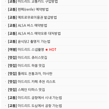
·
[교통]
마드리드 교통카드 구입방법
·
[교통]
렌페(renfe) 예약방법
·
[교통]
메트로무료이용권 발급방법
·
[교통]
ALSA 버스 예약방법
·
[교통]
ALSA 버스 예약오류 대처방법
·
[교통]
윤식당2 촬영지 가는법
·
[여행]
마드리드 스냅촬영
★ HOT
·
[맛집]
마드리드 츄러스맛집
·
[맛집]
마드리드 하몽 맛집
·
[맛집]
톨레도 전통과자, 마사판
·
[맛집]
마드리드 카페 추천 리스트
·
[맛집]
스페인 타파스 맛집
·
[교통]
마드리드 공항에서 시내 가는법
·
[교통]
마드리드 도심에서 공항 가는법