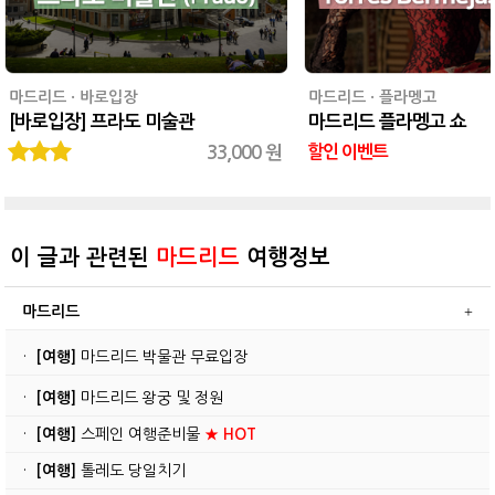
마드리드 · 바로입장
마드리드 · 플라멩고
[바로입장] 프라도 미술관
마드리드 플라멩고 쇼
33,000 원
할인 이벤트
이 글과 관련된
마드리드
여행정보
마드리드
·
[여행]
마드리드 박물관 무료입장
·
[여행]
마드리드 왕궁 및 정원
·
[여행]
스페인 여행준비물
★ HOT
·
[여행]
톨레도 당일치기