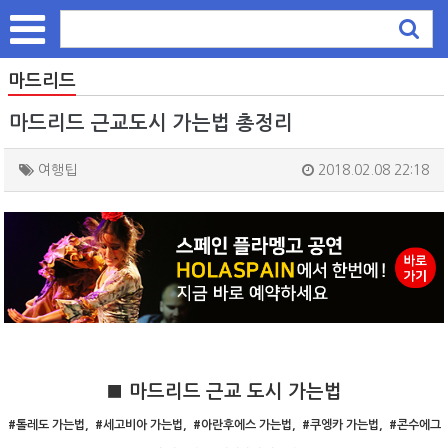
마드리드
마드리드 근교도시 가는법 총정리
여행팁
2018.02.08 22:18
■ 마드리드 근교 도시 가는법
#톨레도 가는법, #세고비아
가는법,
#아란후에스
가는법,
#쿠엥카
가는법,
#콘수에그