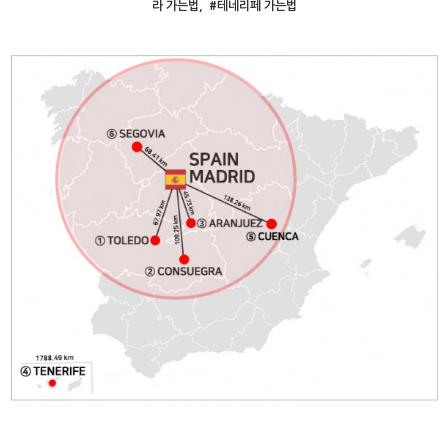
라
가는법
, #테네리페
가는법