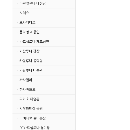
· 바르셀로나 대성당
· 시체스
· 또사데마르
· 플라멩고 공연
· 바르셀로나 재즈공연
· 카탈루냐 광장
· 카탈루냐 음악당
· 카탈루냐 미술관
· 까사밀라
· 까사바뜨요
· 피카소 미술관
· 시우타데야 공원
· 티비다보 놀이동산
· FC바르셀로나 경기장