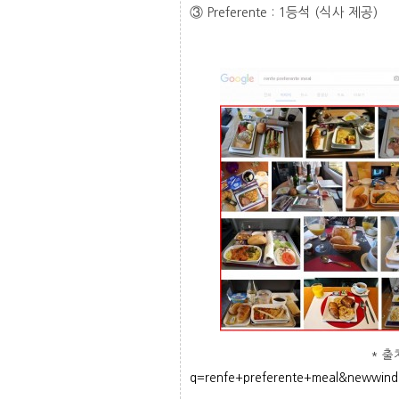
③ Preferente : 1등석 (식사 제공)
* 출
q=renfe+preferente+meal&newwin