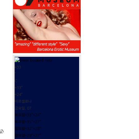
+
33
°
C
+
33°
+
24°
바르셀로나
금요일, 07
목요일
+
33°
+
24°
토요일
+
35°
+
27°
일요일
+
32°
+
28°
jZQKHatRDmcQ_AUICigB&biw=1920&bih=974#imgrc=_
월요일
+
29°
+
27°