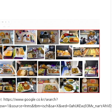
처:
https://www.google.co.kr/search?
dow=1&source=lnms&tbm=isch&sa=X&ved=0ahUKEwj93Mv_narYAhVD